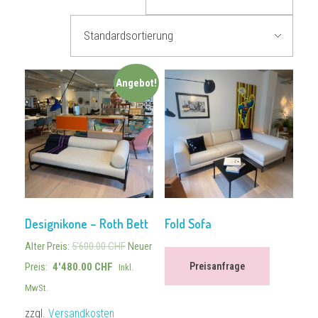
Angebot!
Designikone – Roth Bett
Fold Sofa
Alter Preis:
5'600.00
CHF
Neuer
Preis:
4'480.00
CHF
Preisanfrage
Inkl.
MwSt.
zzgl.
Versandkosten