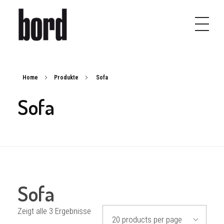
b
ord – design | furniture
Möbel, Leuchten und Accessoires
Home
Produkte
Sofa
Sofa
Sofa
Zeigt alle 3 Ergebnisse