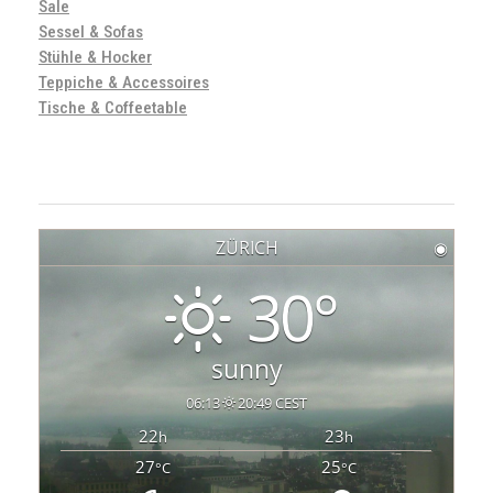
Sale
Sessel & Sofas
Stühle & Hocker
Teppiche & Accessoires
Tische & Coffeetable
ZÜRICH
◉
30°
sunny
06:13
20:49 CEST
22
23
h
h
27
25
°C
°C