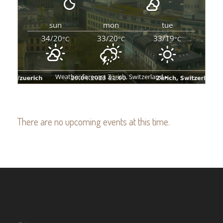
sun
mon
tue
34/20
33/20
33/19
°C
°C
°C
Weather forecast
Zürich, Switzerland ▸
There are no upcoming events at this time.