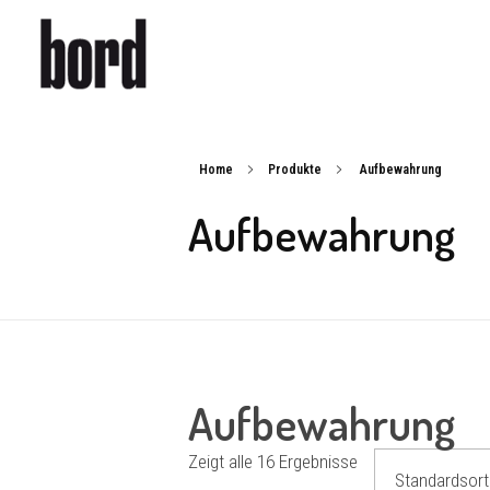
b
ord – design | furniture
Möbel, Leuchten und Accessoires
Home
Produkte
Aufbewahrung
Aufbewahrung
Aufbewahrung
Zeigt alle 16 Ergebnisse