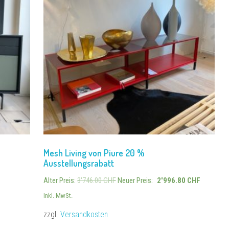
Mesh Living von Piure 20 %
Ausstellungsrabatt
Alter Preis:
3'746.00
CHF
Neuer Preis:
2'996.80
CHF
Inkl. MwSt.
zzgl.
Versandkosten