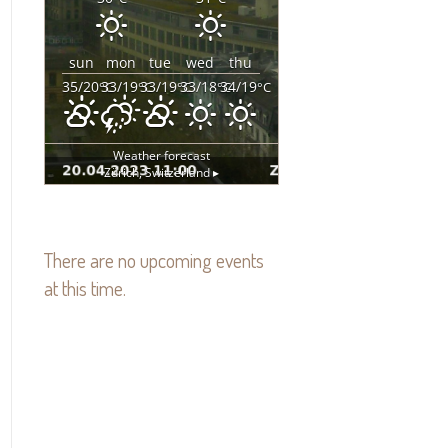
sun
mon
tue
wed
thu
35/20
33/19
33/19
33/18
34/19
°C
°C
°C
°C
°C
Weather forecast
Zürich, Switzerland ▸
There are no upcoming events
at this time.