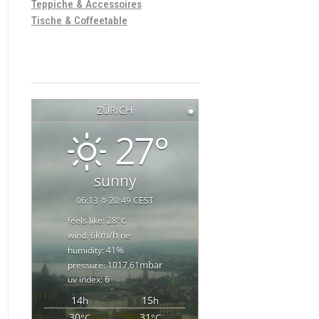
Teppiche & Accessoires
Tische & Coffeetable
ZÜRICH
◉
27°
sunny
06:13
20:49 CEST
°c
feels like: 28
km/h
wind: 6
ne
%
humidity: 41
mbar
pressure: 1017.61
uv index: 6
14
15
h
h
30
31
°C
°C