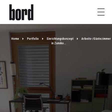
b
ord – design | furniture
Möbel, Leuchten und Accessoires
Home
Portfolio
Einrichtungskonzept
Arbeits-/Gästezimmer
in Zumiko...