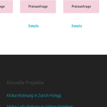
age
Preisanfrage
Preisanfrage
Details
Details
Aktuelle Projekte
Attika-Wohnung in Zürich-Höngg
Attika-Loft-Wohung in Uitikon-Waldegg