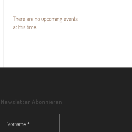
There are no upcoming events
at this time.
Newsletter Abonnieren
Vorname
*