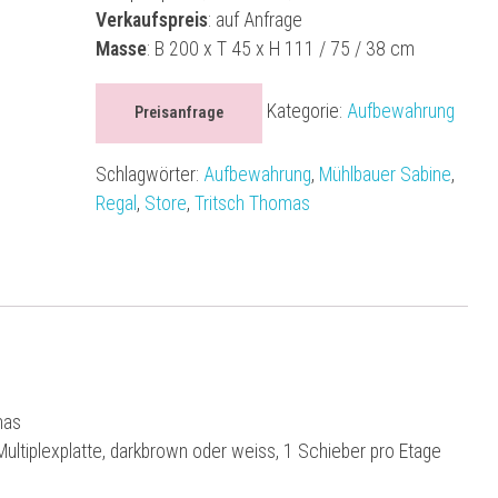
Verkaufspreis
: auf Anfrage
Masse
: B 200 x T 45 x H 111 / 75 / 38 cm
Kategorie:
Aufbewahrung
Preisanfrage
Schlagwörter:
Aufbewahrung
,
Mühlbauer Sabine
,
Regal
,
Store
,
Tritsch Thomas
mas
Multiplexplatte, darkbrown oder weiss, 1 Schieber pro Etage