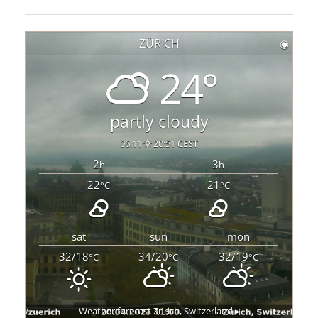
ZÜRICH
◉
24°
partly cloudy
06:11
20:51 CEST
2
3
h
h
22
21
°C
°C
sat
sun
mon
32/18
34/20
32/19
°C
°C
°C
Weather forecast
Zürich, Switzerland ▸