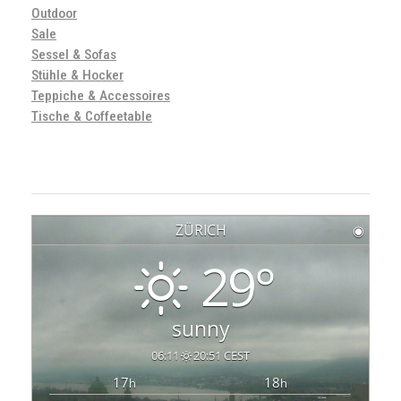
Outdoor
Sale
Sessel & Sofas
Stühle & Hocker
Teppiche & Accessoires
Tische & Coffeetable
ZÜRICH
◉
29°
sunny
06:11
20:51 CEST
17
18
h
h