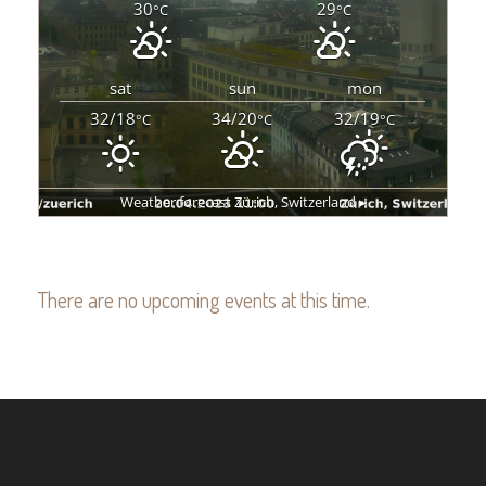
30
29
°C
°C
sat
sun
mon
32/18
34/20
32/19
°C
°C
°C
Weather forecast
Zürich, Switzerland ▸
There are no upcoming events at this time.