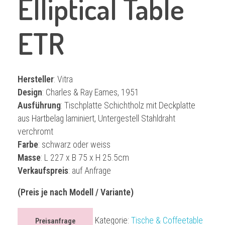
Elliptical Table
ETR
Hersteller
: Vitra
Design
: Charles & Ray Eames, 1951
Ausführung
: Tischplatte Schichtholz mit Deckplatte
aus Hartbelag laminiert, Untergestell Stahldraht
verchromt
Farbe
: schwarz oder weiss
Masse
: L 227 x B 75 x H 25.5cm
Verkaufspreis
: auf Anfrage
(Preis je nach Modell / Variante)
Kategorie:
Tische & Coffeetable
Preisanfrage