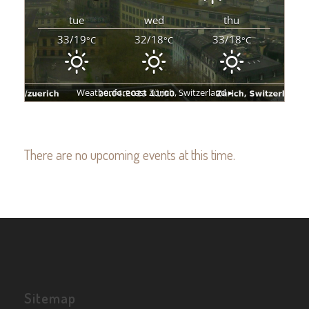
tue
wed
thu
33/19
32/18
33/18
°C
°C
°C
Weather forecast
Zürich, Switzerland ▸
There are no upcoming events at this time.
Sitemap