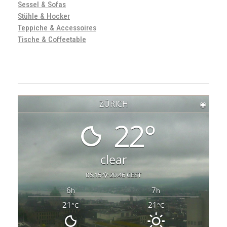
Sessel & Sofas
Stühle & Hocker
Teppiche & Accessoires
Tische & Coffeetable
ZÜRICH
◉
22°
clear
06:15
20:46 CEST
6
7
h
h
21
21
°C
°C