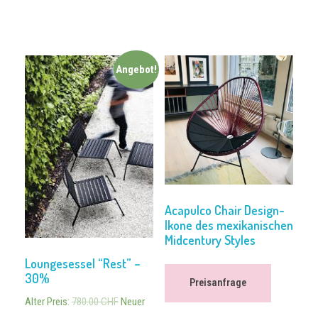
Angebot!
Acapulco Chair Design-
Ikone des mexikanischen
Midcentury Styles
Loungesessel “Rest” –
30%
Preisanfrage
Alter Preis:
780.00
CHF
Neuer