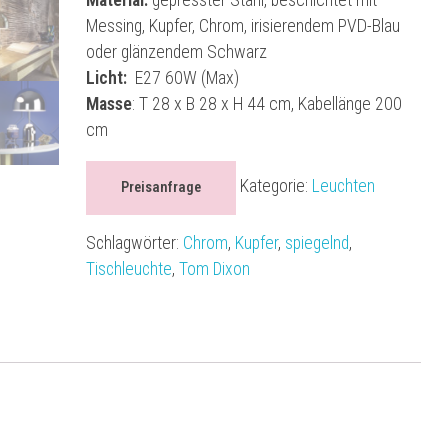
Messing, Kupfer, Chrom, irisierendem PVD-Blau
oder glänzendem Schwarz
Licht:
E27 60W (Max)
Masse
: T 28 x B 28 x H 44 cm, Kabellänge 200
cm
Kategorie:
Leuchten
Preisanfrage
Schlagwörter:
Chrom
,
Kupfer
,
spiegelnd
,
Tischleuchte
,
Tom Dixon