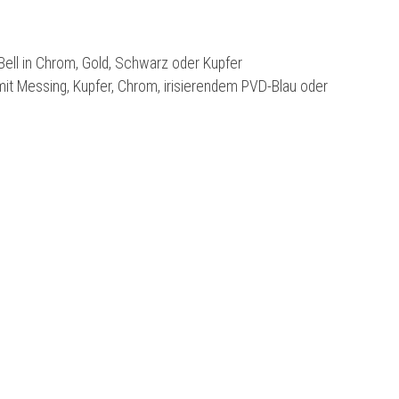
 Bell in Chrom, Gold, Schwarz oder Kupfer
mit Messing, Kupfer, Chrom, irisierendem PVD-Blau oder
nge 200 cm
icht durch ihr rundes, reduziertes Design. Dank ihrer
 Ausführungen Gold, Chrom, Kuper oder Schwarz nimmt
ll Edition ist auch als Bodenleuchte (Bell Floor Light) in Chrom
te