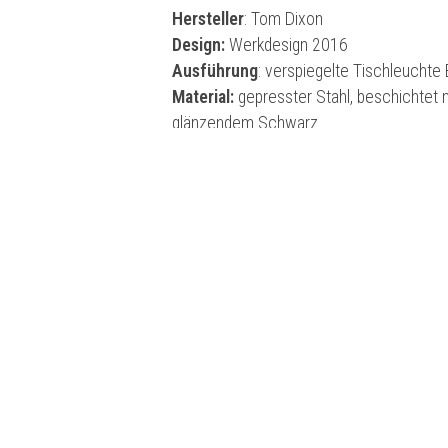
Hersteller
: Tom Dixon
Design:
Werkdesign 2016
Ausführung
: verspiegelte Tischleuchte
Material:
gepresster Stahl, beschichtet 
glänzendem Schwarz
Licht:
E27 60W (Max)
Masse
: T 28 x B 28 x H 44 cm, Kabellä
Die Tischleuchte Bell von
Tom Dixon
best
glänzenden Oberfläche in den eleganten
spiegelt sie ihre Umgebung wieder. Die Be
erhältlich.
Ähnliche Produk